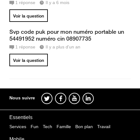
1
réponse
Il y a 6 mois
Voir la question
Svp code puk pour mon numéro portable un
54491952 numéro cin 08907735
1
réponse
Il y a plus d'un an
Voir la question
Nous suivre
Essentiels
Services
Fun
Tech
Famille
Bon plan
Travail
Mobile