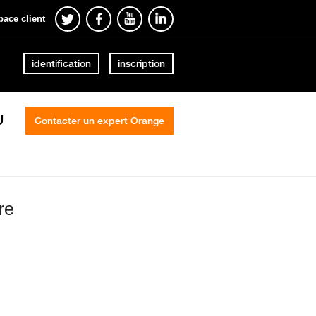
pace client
identification
inscription
U
Contacter un expert Orange
re