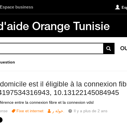
Espace business
Es
d'aide Orange Tunisie
O
uestion
omicile est il éligible à la connexion fib
4197534316943, 10.13122145084945
fférence entre la connexion fibre et la connexion vdsl
onse
Fixe et internet
خولة ر.
Il y a plus de 2 ans