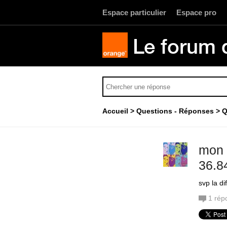
Espace particulier
Espace pro
Le forum 
Accueil
Questions - Réponses
Q
mon d
36.8
svp la di
1
rép