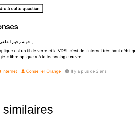
re à cette question
onses
Bonjour خولة رحيم القلعي ,
optique est un fil de verre et la VDSL c’est de l’internet très haut débit qui
ie « fibre optique » à la technologie cuivre.
t internet
Conseiller Orange
Il y a plus de 2 ans
 similaires