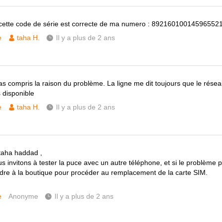
cette code de série est correcte de ma numero : 89216010014596552
e
taha H.
Il y a plus de 2 ans
pas compris la raison du problème. La ligne me dit toujours que le rése
s disponible
e
taha H.
Il y a plus de 2 ans
taha haddad ,
 invitons à tester la puce avec un autre téléphone, et si le problème pe
dre à la boutique pour procéder au remplacement de la carte SIM.
e
Anonyme
Il y a plus de 2 ans