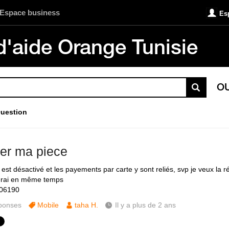
Espace business
Es
d'aide Orange Tunisie
O
uestion
ver ma piece
st désactivé et les payements par carte y sont reliés, svp je veux la réa
erai en même temps
306190
ponses
Mobile
taha H.
Il y a plus de 2 ans