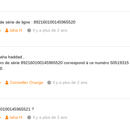
de série de ligne : 892160100145965520
e
taha H.
Il y a plus de 2 ans
taha haddad ,
ro de série 892160100145965520 correspond à ce numéro 50519315 
0 .
e
Conseiller Orange
Il y a plus de 2 ans
60100145965521 ?
e
taha H.
Il y a plus de 2 ans