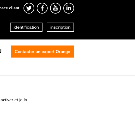
pace client
identification
inscription
U
Contacter un expert Orange
ctiver et je la