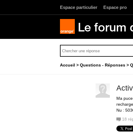
Espace particulier
Espace pro
Le forum 
Accueil
Questions - Réponses
Q
Acti
Ma puce e
recharg
Nu : 50
18
ré