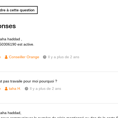
re à cette question
onses
taha haddad ,
 50306190 est active.
e
Conseiller Orange
Il y a plus de 2 ans
st pas travaile pour moi pourquoi ?
e
taha H.
Il y a plus de 2 ans
taha haddad,