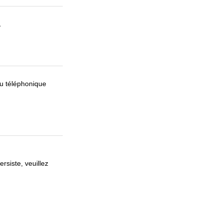
1
au téléphonique
rsiste, veuillez