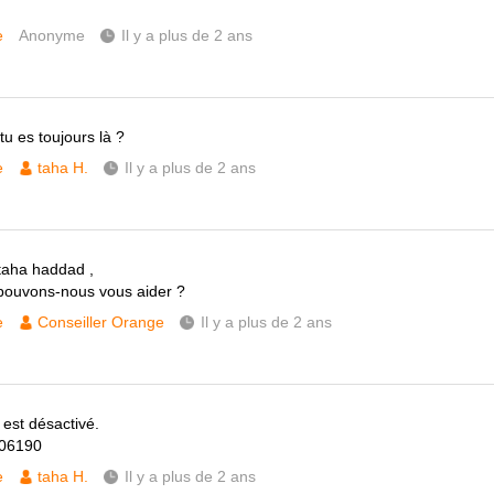
e
Anonyme
Il y a plus de 2 ans
tu es toujours là ?
e
taha H.
Il y a plus de 2 ans
taha haddad ,
pouvons-nous vous aider ?
e
Conseiller Orange
Il y a plus de 2 ans
est désactivé.
306190
e
taha H.
Il y a plus de 2 ans