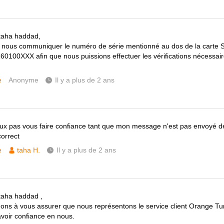
taha haddad,
 nous communiquer le numéro de série mentionné au dos de la carte
60100XXX afin que nous puissions effectuer les vérifications nécessair
e
Anonyme
Il y a plus de 2 ans
ux pas vous faire confiance tant que mon message n'est pas envoyé de
orrect
e
taha H.
Il y a plus de 2 ans
taha haddad ,
ons à vous assurer que nous représentons le service client Orange Tu
voir confiance en nous.