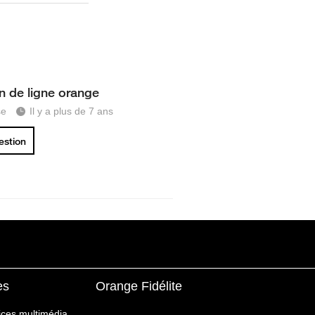
on de ligne orange
se
Il y a plus de 7 ans
uestion
es
Orange Fidélite
ices multimédia