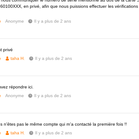
 nous communiquer le numéro de série mentionné au dos de la carte
60100XXX, en privé, afin que nous puissions effectuer les vérifications
e
Anonyme
Il y a plus de 2 ans
 privé
e
taha H.
Il y a plus de 2 ans
vez répondre ici.
e
Anonyme
Il y a plus de 2 ans
s n'êtes pas le même compte qui m'a contacté la première fois !!
e
taha H.
Il y a plus de 2 ans