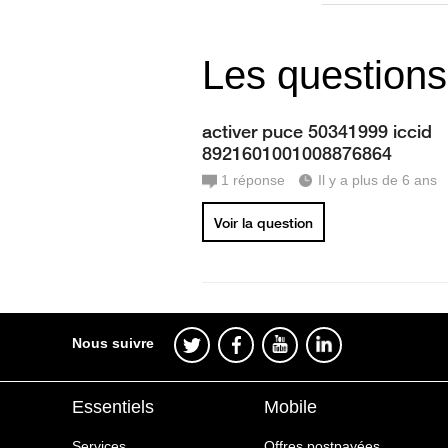
Les questions
activer puce 50341999 iccid
8921601001008876864
1
réponse
Il y a plus de 6 ans
Voir la question
Nous suivre
Essentiels
Mobile
Services
Offres postpayées