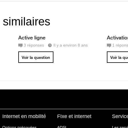
 similaires
Active ligne
Activati
3
réponses
Il y a environ 8 ans
1
répon
Voir la question
Voir la q
Internet en mobilité
FIxe et internet
Servic
Options prépayées
ADSL
Les serv