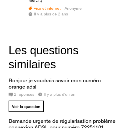
Merci :)
Fixe et internet
Anonyme
Il y a plus de 2 ans
Les questions
similaires
Bonjour je voudrais savoir mon numéro
orange adsl
2
réponses
Il y a plus d'un an
Voir la question
Demande urgente de régularisation problème
connexion ADSL pour numéro 72251101