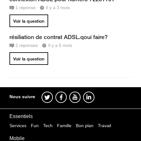
1
réponse
Il y a 3 mois
Voir la question
résiliation de contrat ADSL.qoui faire?
2
réponses
Il y a 5 mois
Voir la question
Nous suivre
Essentiels
Services
Fun
Tech
Famille
Bon plan
Travail
Mobile