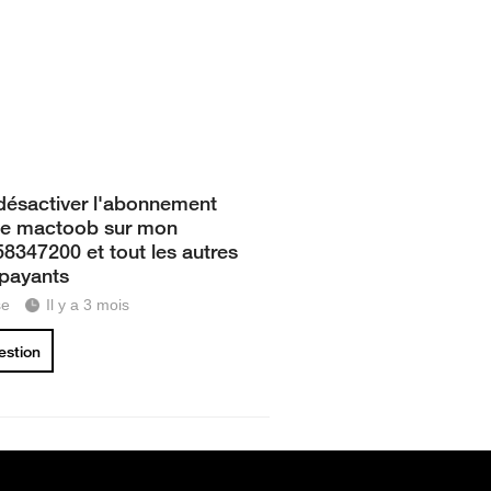
désactiver l'abonnement
ce mactoob sur mon
8347200 et tout les autres
 payants
se
Il y a 3 mois
uestion