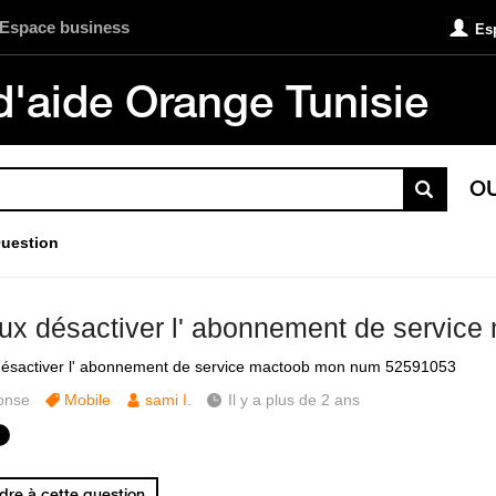
Espace business
Es
d'aide Orange Tunisie
O
uestion
eux désactiver l' abonnement de service
désactiver l' abonnement de service mactoob mon num 52591053
onse
Mobile
sami I.
Il y a plus de 2 ans
re à cette question