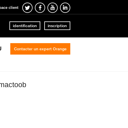
pace client
identification
inscription
U
Contacter un expert Orange
 mactoob