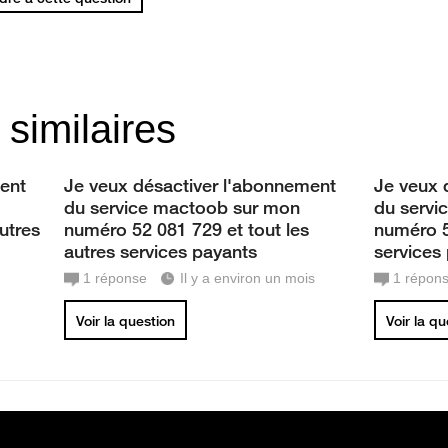
 similaires
ent
Je veux désactiver l'abonnement
Je veux 
du service mactoob sur mon
du servi
utres
numéro 52 081 729 et tout les
numéro 5
autres services payants
services
1
réponse
Il y a environ un mois
1
répon
Voir la question
Voir la q