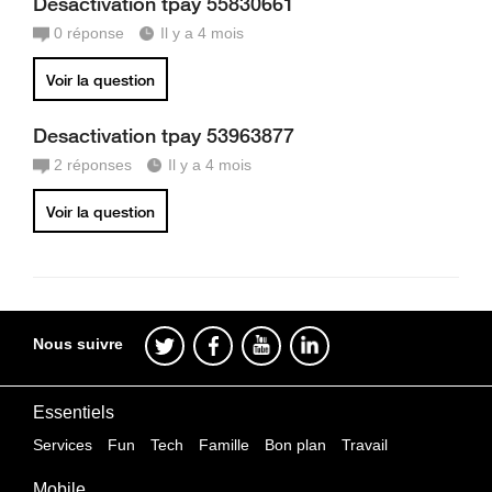
Desactivation tpay 55830661
0
réponse
Il y a 4 mois
Voir la question
Desactivation tpay 53963877
2
réponses
Il y a 4 mois
Voir la question
Nous suivre
Essentiels
Services
Fun
Tech
Famille
Bon plan
Travail
Mobile