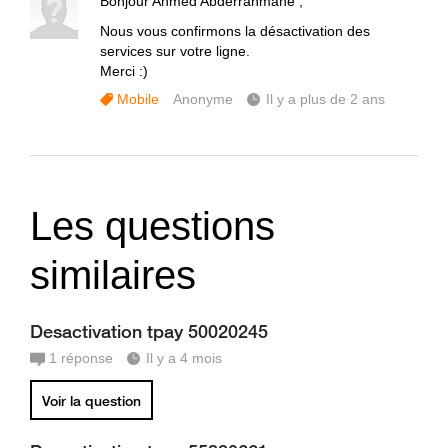
Bonjour Ahmed Abderrahmane ,
Nous vous confirmons la désactivation des
services sur votre ligne.
Merci :)
Mobile
Anonyme
Il y a plus de 2 ans
Les questions
similaires
Desactivation tpay 50020245
1
réponse
Il y a 4 mois
Voir la question