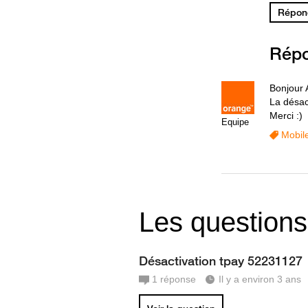
Répond
Rép
Bonjour
La désact
Merci :)
Equipe
Mobil
Les questions
Désactivation tpay 52231127
1
réponse
Il y a environ 3 ans