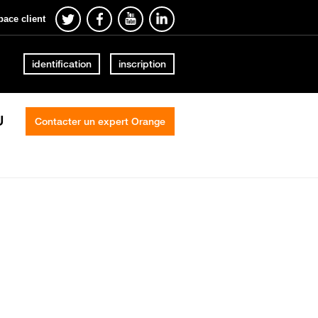
pace client
identification
inscription
U
Contacter un expert Orange