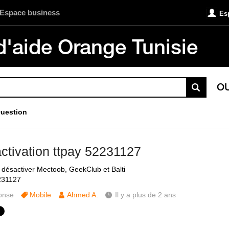
Espace business
Es
d'aide Orange Tunisie
O
uestion
ctivation ttpay 52231127
 désactiver Mectoob, GeekClub et Balti
231127
onse
Mobile
Ahmed A.
Il y a plus de 2 ans