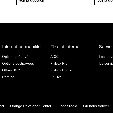
Voir la question
Voir la q
Internet en mobilité
FIxe et internet
Servic
Options prépayées
ADSL
Les serv
Options postpayées
Flybox Pro
les serv
Offres 3G/4G
Flybox Home
Domino
IP Fixe
act
Orange Developer Center
Ondes radio
Où nous trouver