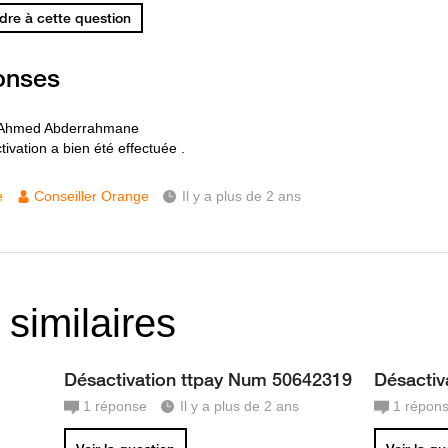
re à cette question
onses
 Ahmed Abderrahmane
ivation a bien été effectuée .
e
Conseiller Orange
Il y a plus de 2 ans
 similaires
Désactivation ttpay Num 50642319
Désactiv
1
réponse
Il y a plus de 2 ans
1
répon