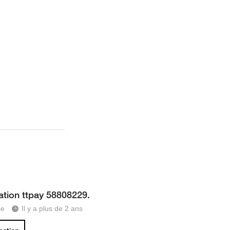
ation ttpay 58808229.
se
Il y a plus de 2 ans