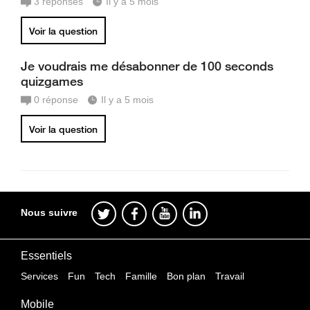
3
réponses
Il y a 5 mois
Voir la question
Je voudrais me désabonner de 100 seconds
quizgames
0
réponse
Il y a 5 mois
Voir la question
Nous suivre
Essentiels
Services
Fun
Tech
Famille
Bon plan
Travail
Mobile