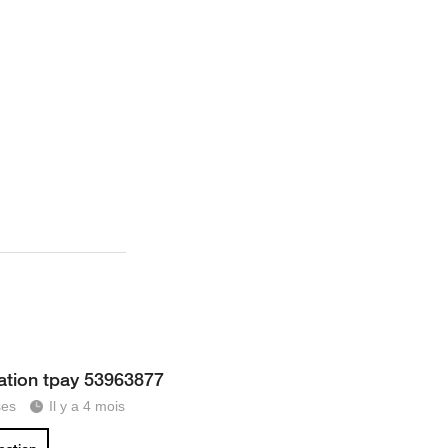
ation tpay 53963877
ses
Il y a 4 mois