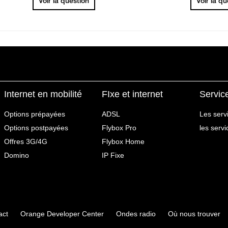
Voir la question
Voir la q
Internet en mobilité
FIxe et internet
Servic
Options prépayées
ADSL
Les serv
Options postpayées
Flybox Pro
les serv
Offres 3G/4G
Flybox Home
Domino
IP Fixe
act
Orange Developer Center
Ondes radio
Où nous trouver