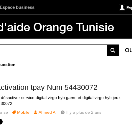
Espace business
Es
d'aide Orange Tunisie
O
uestion
ctivation tpay Num 54430072
désactiver service digital virgo hyb game et digital virgo hyb jeux
430072
onse
Mobile
Ahmed A.
Il y a plus de 2 ans