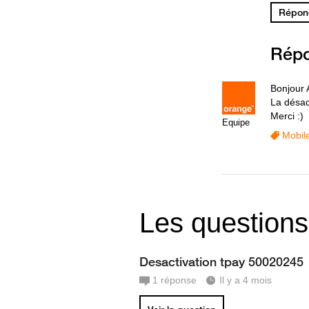
Répond
Rép
Bonjour
La désact
Merci :)
Equipe
Mobil
Les questions
Desactivation tpay 50020245
1
réponse
Il y a 4 mois