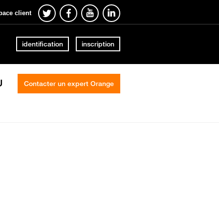
pace client
identification
inscription
U
Contacter un expert Orange