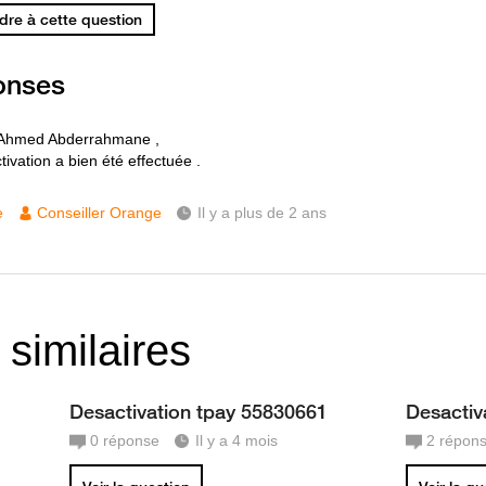
re à cette question
onses
 Ahmed Abderrahmane ,
ivation a bien été effectuée .
e
Conseiller Orange
Il y a plus de 2 ans
 similaires
Desactivation tpay 55830661
Desactiv
0
réponse
Il y a 4 mois
2
répon