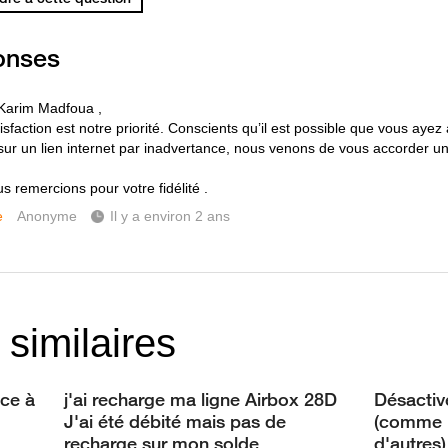
onses
Karim Madfoua ,
isfaction est notre priorité. Conscients qu’il est possible que vous ayez
 sur un lien internet par inadvertance, nous venons de vous accorder 
s remercions pour votre fidélité .
e
Anonyme
Il y a environ 2 ans
 similaires
ce à
j'ai recharge ma ligne Airbox 28D
Désactiv
J'ai été débité mais pas de
(comme F
recharge sur mon solde
d'autres)