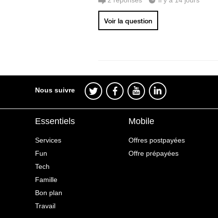
2
réponses
Il y a 14 jours
Voir la question
Nous suivre
Essentiels
Mobile
Services
Offres postpayées
Fun
Offre prépayées
Tech
Famille
Bon plan
Travail