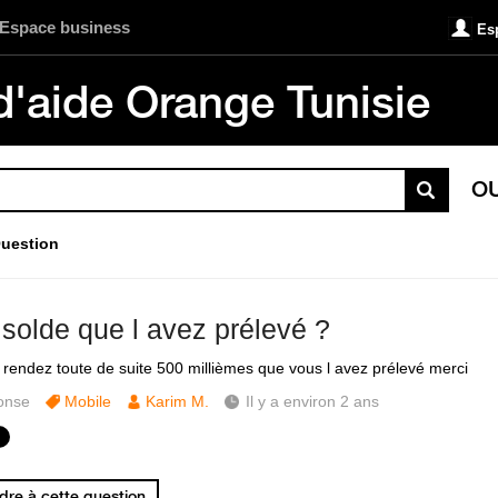
Espace business
Es
d'aide Orange Tunisie
O
uestion
 solde que l avez prélevé ?
rendez toute de suite 500 millièmes que vous l avez prélevé merci
onse
Mobile
Karim M.
Il y a environ 2 ans
re à cette question