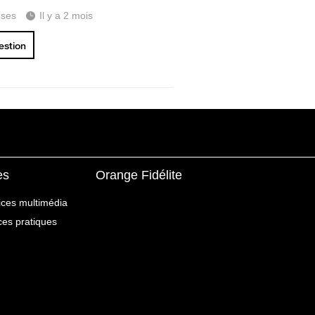
ses
Il y a 2 mois
uestion
es
Orange Fidélite
ices multimédia
ices pratiques