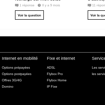
1
réponse
Il y a 9 mois
11
répon
Voir la question
Voir la q
Internet en mobilité
FIxe et internet
Servic
Options prépayées
ADSL
Les serv
Options postpayées
Flybox Pro
les serv
Offres 3G/4G
Flybox Home
Domino
IP Fixe