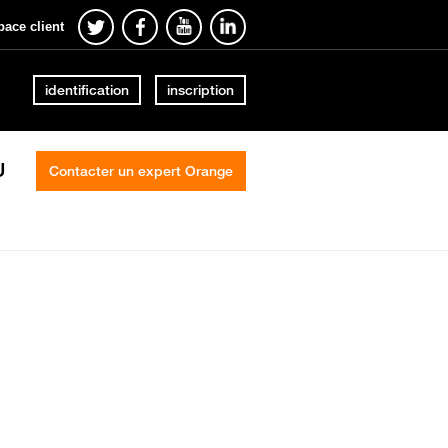
pace client
identification
inscription
U
Contacter un expert Orange