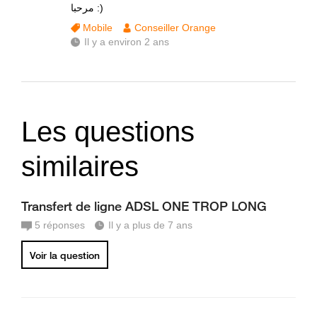
مرحبا :)
Mobile
Conseiller Orange
Il y a environ 2 ans
Les questions
similaires
Transfert de ligne ADSL ONE TROP LONG
5
réponses
Il y a plus de 7 ans
Voir la question