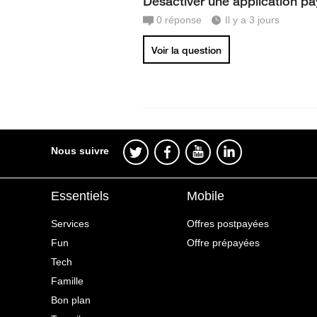
Désactiver une application p
0
réponse
Il y a 3 jours
Voir la question
Nous suivre
Essentiels
Mobile
Services
Offres postpayées
Fun
Offre prépayées
Tech
Famille
Bon plan