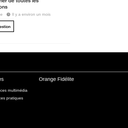
er de toutes les
ions
se
Il y a environ un mois
uestion
es
Orange Fidélite
ices multimédia
ices pratiques