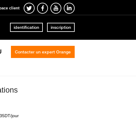
pace client
identification
inscription
U
Contacter un expert Orange
ations
.35DT/jour