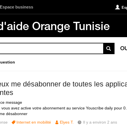
Espace business
Es
d'aide Orange Tunisie
O
uestion
eux me désabonner de toutes les applic
ntes
u ce message
, vous avez active votre abonnement au service Youscribe daily pour 0
 me désabonner
onse
Internet en mobilité
Elyes T.
Il y a environ 2 ans