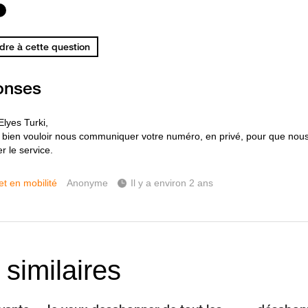
re à cette question
onses
Elyes Turki,
 bien vouloir nous communiquer votre numéro, en privé, pour que nous
r le service.
et en mobilité
Anonyme
Il y a environ 2 ans
 similaires