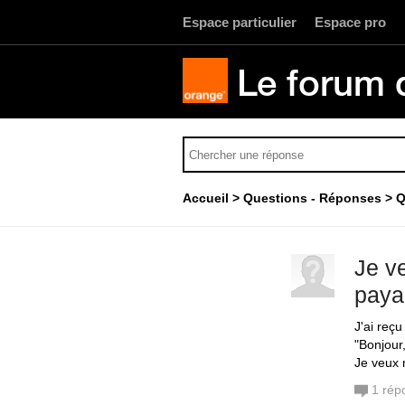
Espace particulier
Espace pro
Le forum 
Accueil
Questions - Réponses
Q
Je v
paya
J'ai reç
"Bonjour
Je veux
1
rép