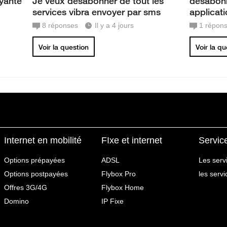
ayante
Je veux desabonner de tout les
désabonn
services vibra envoyer par sms
applicat
8
réponses
Il y a 4 jours
1
répon
Voir la question
Voir la q
Internet en mobilité
FIxe et internet
Servic
Options prépayées
ADSL
Les serv
Options postpayées
Flybox Pro
les serv
Offres 3G/4G
Flybox Home
Domino
IP Fixe