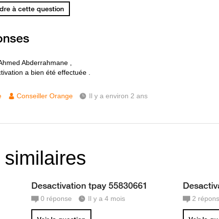
re à cette question
onses
 Ahmed Abderrahmane ,
ivation a bien été effectuée .
e
Conseiller Orange
Il y a environ 2 ans
 similaires
Desactivation tpay 55830661
Desactiv
0
réponse
Il y a 4 mois
2
répon