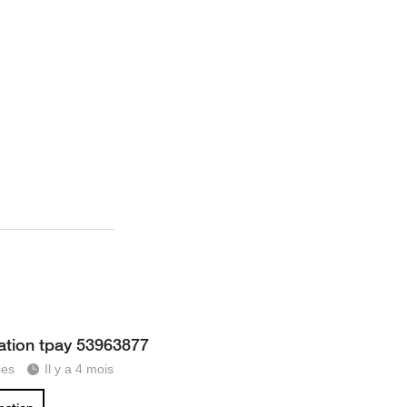
ation tpay 53963877
ses
Il y a 4 mois