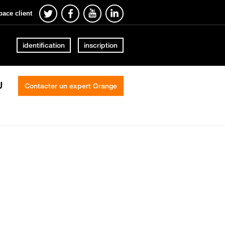
pace client
identification
inscription
U
Contacter un expert Orange