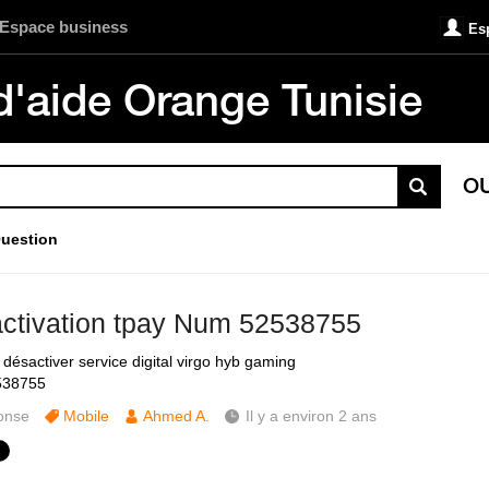
Espace business
Es
d'aide Orange Tunisie
O
uestion
ctivation tpay Num 52538755
 désactiver service digital virgo hyb gaming
538755
onse
Mobile
Ahmed A.
Il y a environ 2 ans