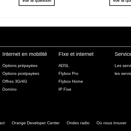
Voir la question
Voir la q
Internet en mobilité
FIxe et internet
Servic
Options prépayées
ADSL
Les serv
Options postpayées
Flybox Pro
les serv
Offres 3G/4G
Flybox Home
Domino
IP Fixe
act
Orange Developer Center
Ondes radio
Où nous trouver