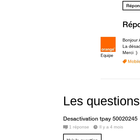
Répond
Rép
Bonjour
La désact
Merci :)
Equipe
Mobil
Les questions
Desactivation tpay 50020245
1
réponse
Il y a 4 mois