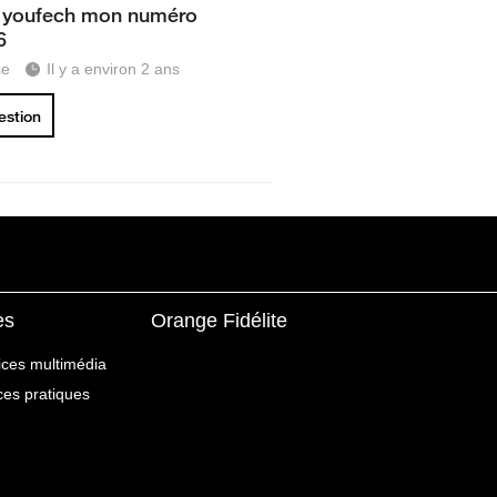
 youfech mon numéro
6
se
Il y a environ 2 ans
uestion
es
Orange Fidélite
ices multimédia
ices pratiques