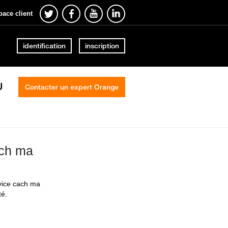
pace client
identification
inscription
U
Contacter un expert Orange
ach ma
rvice cach ma
té.