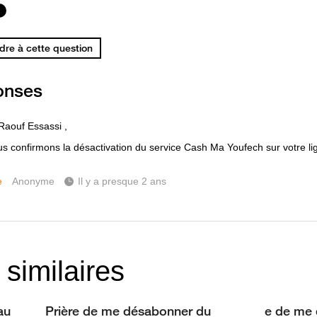
re à cette question
onses
Raouf Essassi ,
s confirmons la désactivation du service Cash Ma Youfech sur votre li
e
Anonyme
Il y a presque 2 ans
 similaires
au
Prière de me désabonner du
e de me 