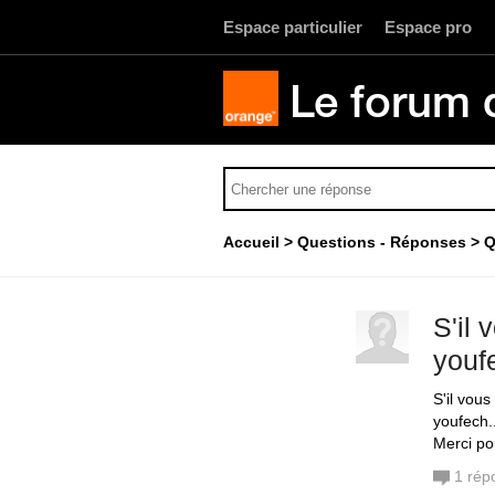
Espace particulier
Espace pro
Le forum 
Accueil
Questions - Réponses
Q
S'il
youf
S'il vou
youfech..
Merci po
1
rép