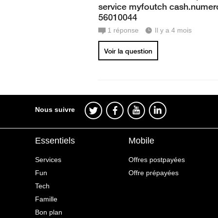
service myfoutch cash.numer
56010044
1
réponse
Il y a 4 mois
Voir la question
Nous suivre
Essentiels
Mobile
Services
Offres postpayées
Fun
Offre prépayées
Tech
Famille
Bon plan