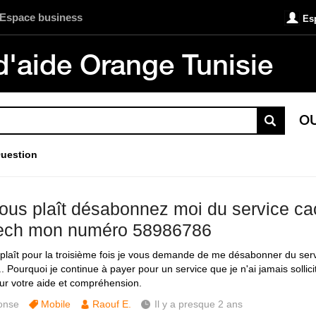
Espace business
Es
d'aide Orange Tunisie
O
uestion
 vous plaît désabonnez moi du service c
ech mon numéro 58986786
s plaît pour la troisième fois je vous demande de me désabonner du se
. Pourquoi je continue à payer pour un service que je n'ai jamais sollici
ur votre aide et compréhension.
onse
Mobile
Raouf E.
Il y a presque 2 ans