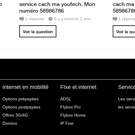
o
service cach ma youfech. Mon
cach ma
numéro 58986786
5898678
1
réponse
Il y a environ 2 ans
1
répon
Voir la question
Voir la q
Internet en mobilité
FIxe et internet
Servic
Options prépayées
ADSL
Les serv
Options postpayées
Flybox Pro
les serv
Offres 3G/4G
Flybox Home
Domino
IP Fixe