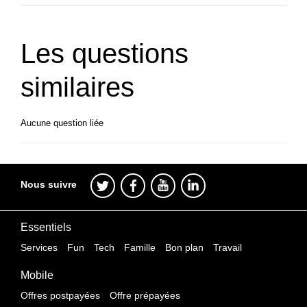
Les questions
similaires
Aucune question liée
Nous suivre
Essentiels
Services
Fun
Tech
Famille
Bon plan
Travail
Mobile
Offres postpayées
Offre prépayées