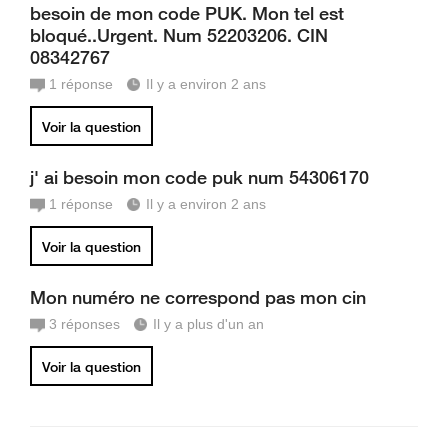
besoin de mon code PUK. Mon tel est
bloqué..Urgent. Num 52203206. CIN
08342767
1
réponse
Il y a environ 2 ans
Voir la question
j' ai besoin mon code puk num 54306170
1
réponse
Il y a environ 2 ans
Voir la question
Mon numéro ne correspond pas mon cin
3
réponses
Il y a plus d'un an
Voir la question