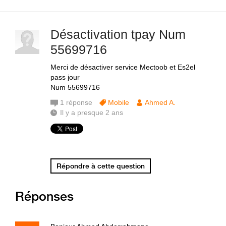
Désactivation tpay Num
55699716
Merci de désactiver service Mectoob et Es2el
pass jour
Num 55699716
1
réponse
Mobile
Ahmed A.
Il y a presque 2 ans
Répondre à cette question
Réponses