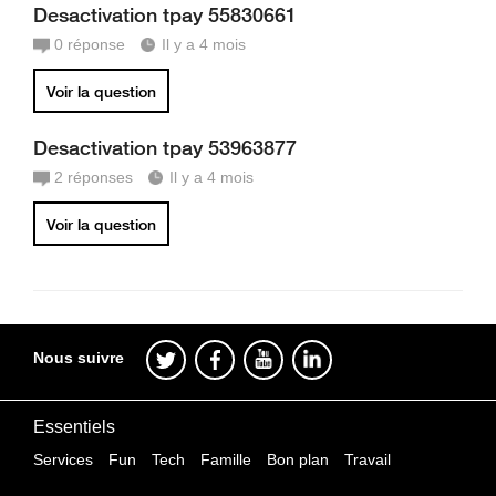
Desactivation tpay 55830661
0
réponse
Il y a 4 mois
Voir la question
Desactivation tpay 53963877
2
réponses
Il y a 4 mois
Voir la question
Nous suivre
Essentiels
Services
Fun
Tech
Famille
Bon plan
Travail