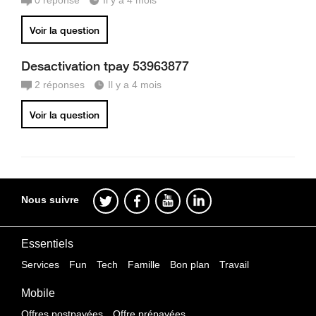
0
réponse
Il y a 4 mois
Voir la question
Desactivation tpay 53963877
2
réponses
Il y a 4 mois
Voir la question
Nous suivre
Essentiels
Services
Fun
Tech
Famille
Bon plan
Travail
Mobile
Offres postpayées
Offre prépayées