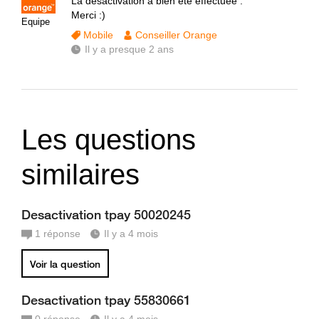
La désactivation a bien été effectuée .
Merci :)
Equipe
Mobile
Conseiller Orange
Il y a presque 2 ans
Les questions
similaires
Desactivation tpay 50020245
1
réponse
Il y a 4 mois
Voir la question
Desactivation tpay 55830661