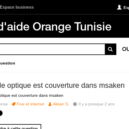
Espace business
Es
d'aide Orange Tunisie
O
uestion
ible optique est couverture dans msaken
 optique est couverture dans msaken
onse
Fixe et internet
Akkari S.
Il y a presque 2 ans
re à cette question