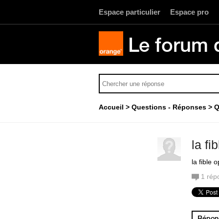
Espace particulier
Espace pro
Le forum 
Accueil
Questions - Réponses
Q
la f
la fible
1
rép
Répond