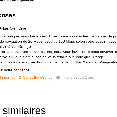
onses
Akkari Sleh Dine
ibre optique, vous bénéficiez d’une connexion illimitée , vous avez la pos
 de navigation de 20 Mbps jusqu'au 100 Mbps selon votre besoin, avec
l vis-à-vis, Orange.
ifier la couverture de votre zone, nous vous invitons de nous envoyer 
rivé s'il vous plaît, si non de vous rendre à la Boutique Orange.
r plus de détails , veuillez consulter ce lien :
https://orange.tn/pages/fi
ur votre confiance
t internet
Conseiller Orange
Il y a presque 2 ans
 similaires