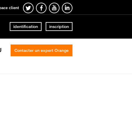
pace client
identification
inscription
U
Contacter un expert Orange