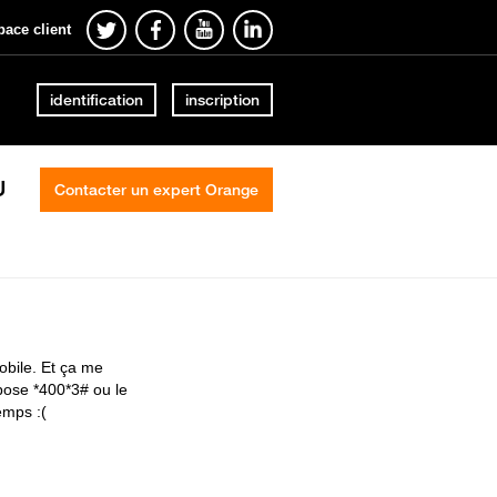
pace client
identification
inscription
U
Contacter un expert Orange
obile. Et ça me
pose *400*3# ou le
emps :(