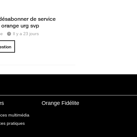
désabonner de service
y orange urg svp
se
Il y a 23 jours
uestion
es
Orange Fidélite
ices multimédia
ices pratiques