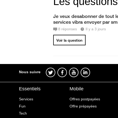
Les questions
Je veux desabonner de tout l
services vibra envoyer par sm
8
réponses
Il y a 3 jours
Voir la question
Nous suivre
Essentiels
Mobile
Services
Offres postpayées
Fun
Offre prépayées
Tech