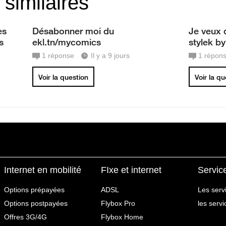
 similaires
es
Désabonner moi du
Je veux 
s
ekl.tn/mycomics
stylek b
1
réponse
Il y a 9 jours
1
répon
Voir la question
Voir la q
Internet en mobilité
FIxe et internet
Servic
Options prépayées
ADSL
Les serv
Options postpayées
Flybox Pro
les serv
Offres 3G/4G
Flybox Home