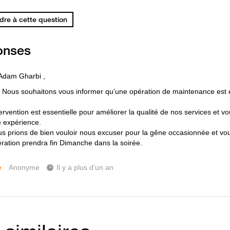
re à cette question
onses
Adam Gharbi ,
Nous souhaitons vous informer qu’une opération de maintenance est e
.
ervention est essentielle pour améliorer la qualité de nos services et v
e expérience.
s prions de bien vouloir nous excuser pour la gêne occasionnée et v
ération prendra fin Dimanche dans la soirée.
e
Anonyme
Il y a plus d'un an