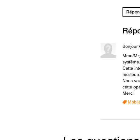
Répond
Rép
Bonjour 
Mme/Mr, 
système
Cette int
meilleur
Nous vou
cette op
Merci.
Mobil