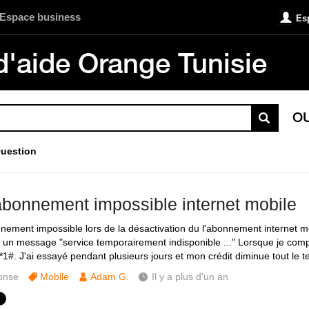
Espace business
Es
d'aide Orange Tunisie
O
uestion
bonnement impossible internet mobile
ement impossible lors de la désactivation du l'abonnement internet m
 un message "service temporairement indisponible ..." Lorsque je com
*1#. J'ai essayé pendant plusieurs jours et mon crédit diminue tout le t
onse
Mobile
Adam G.
Il y a plus d'un an