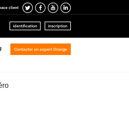
pace client
identification
inscription
U
Contacter un expert Orange
éro