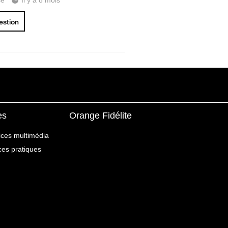
se
Il y a 8 mois
uestion
es
Orange Fidélite
ices multimédia
ices pratiques