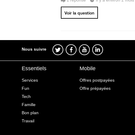
1
réponse
Il y a environ 2 mois
Voir la question
Nous suivre
Essentiels
Mobile
Services
Offres postpayées
Fun
Offre prépayées
Tech
Famille
Bon plan
Travail