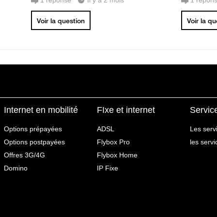
1
réponse
Il y a 2 mois
1
répon
Voir la question
Voir la q
Internet en mobilité
FIxe et internet
Servic
Options prépayées
ADSL
Les serv
Options postpayées
Flybox Pro
les serv
Offres 3G/4G
Flybox Home
Domino
IP Fixe