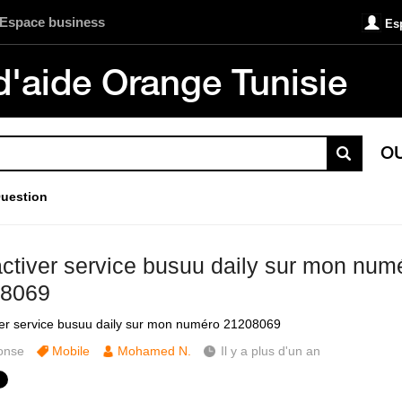
Espace business
Es
d'aide Orange Tunisie
O
uestion
ctiver service busuu daily sur mon num
8069
er service busuu daily sur mon numéro 21208069
onse
Mobile
Mohamed N.
Il y a plus d'un an