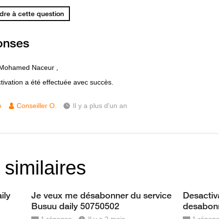
re à cette question
onses
 Mohamed Naceur ,
tivation a été effectuée avec succès.
e
Conseiller O.
Il y a plus d'un an
 similaires
ily
Je veux me désabonner du service
Desacti
Busuu daily 50750502
desabonn