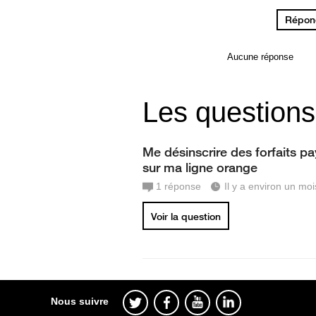
Répond
Aucune réponse
Les questions
Me désinscrire des forfaits p
sur ma ligne orange
1
réponse
Il y a environ un moi
Voir la question
Nous suivre