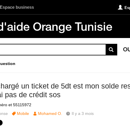
Espace business
Es
d'aide Orange Tunisie
O
uestion
chargé un ticket de 5dt est mon solde res
ai pas de crédit sos
éro et 55115972
onse
Mobile
Mohamed O.
Il y a 3 mois