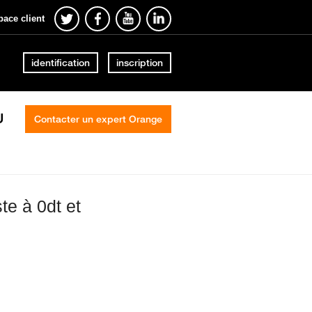
pace client
identification
inscription
U
Contacter un expert Orange
te à 0dt et