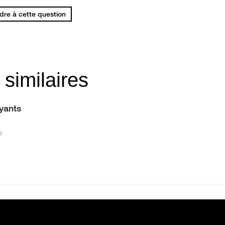
re à cette question
 similaires
ayants
s