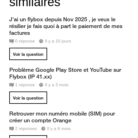
similaires
J'ai un flybox depuis Nov 2025 , je veux le
résilier je fais quoi à part le paiement de mes
factures
0
réponse
Il y a 10 jours
Voir la question
Problème Google Play Store et YouTube sur
Flybox (IP 41.xx)
1
réponse
Il y a 3 mois
Voir la question
Retrouver mon numéro mobile (SIM) pour
créer un compte Orange
2
réponses
Il y a 6 mois