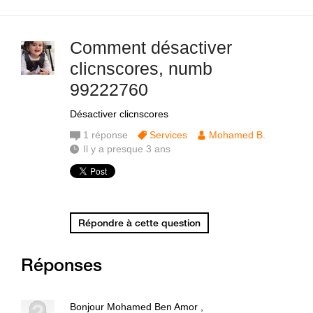
Comment désactiver
clicnscores, numb
99222760
Désactiver clicnscores
1
réponse
Services
Mohamed B.
Il y a presque 3 ans
Répondre à cette question
Réponses
Bonjour Mohamed Ben Amor ,