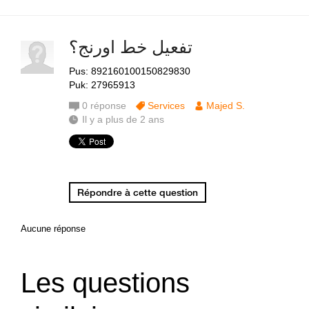
تفعيل خط اورنج؟
Pus: 892160100150829830
Puk: 27965913
0
réponse
Services
Majed S.
Il y a plus de 2 ans
Répondre à cette question
Aucune réponse
Les questions