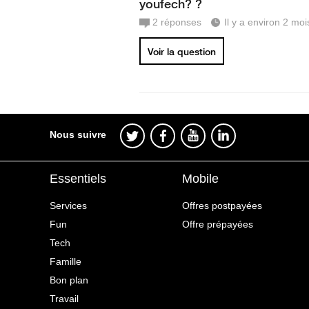
youfech? ?
2
réponses
Il y a environ 2 moi
Voir la question
Nous suivre
Essentiels
Mobile
Services
Offres postpayées
Fun
Offre prépayées
Tech
Famille
Bon plan
Travail