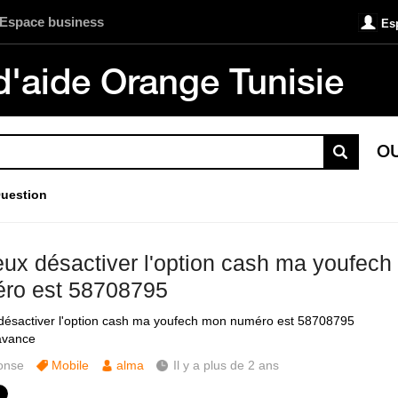
Espace business
Es
d'aide Orange Tunisie
O
uestion
eux désactiver l'option cash ma youfec
ro est 58708795
désactiver l'option cash ma youfech mon numéro est 58708795
avance
onse
Mobile
alma
Il y a plus de 2 ans