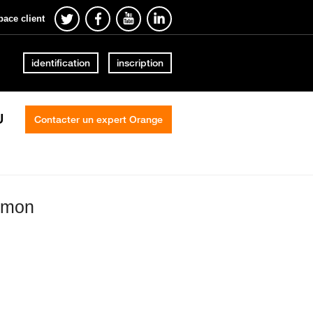
pace client
identification
inscription
U
Contacter un expert Orange
h mon