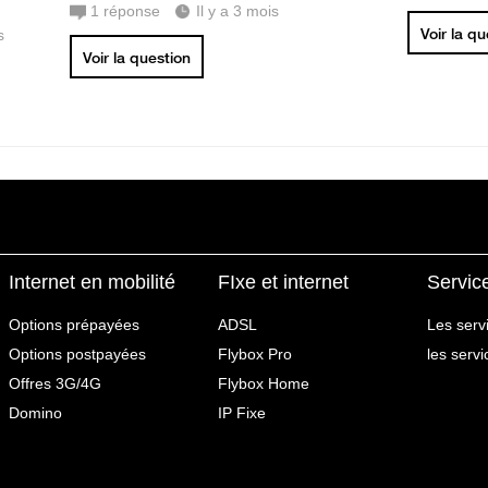
1
réponse
Il y a 3 mois
Voir la q
s
Voir la question
Internet en mobilité
FIxe et internet
Servic
Options prépayées
ADSL
Les serv
Options postpayées
Flybox Pro
les serv
Offres 3G/4G
Flybox Home
Domino
IP Fixe