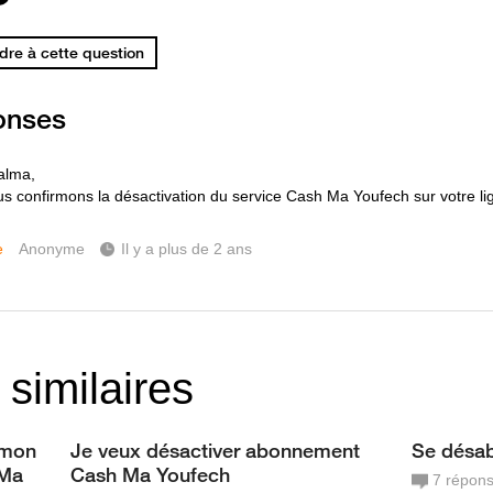
re à cette question
onses
alma,
s confirmons la désactivation du service Cash Ma Youfech sur votre li
e
Anonyme
Il y a plus de 2 ans
 similaires
 mon
Je veux désactiver abonnement
Se désa
 Ma
Cash Ma Youfech
7
répon