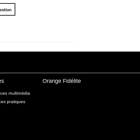
uestion
es
Orange Fidélite
ices multimédia
ices pratiques