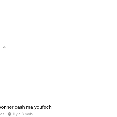
gne.
bonner cash ma youfech
ses
Il y a 3 mois