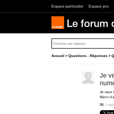
Espace particulier
Espace pro
Le forum 
Accueil
Questions - Réponses
Q
Je v
numé
Je veux 
Merci d'
1
rép