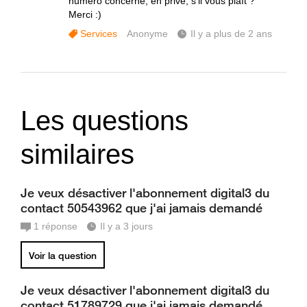
numéro concerné, en privé, s'il vous plaît ?
Merci :)
Services
Anonyme
Il y a plus de 2 ans
Les questions
similaires
Je veux désactiver l'abonnement digital3 du
contact 50543962 que j'ai jamais demandé
1
réponse
Il y a 3 jours
Voir la question
Je veux désactiver l'abonnement digital3 du
contact 51789729 que j'ai jamais demandé