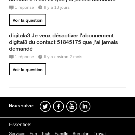
1
réponse
Il y a 13 jours
Voir la question
digitala3 Je veux désactiver l'abonnement
digital3 du contact 51845175 que j'ai jamais
demandé
1
réponse
Il y a environ 2 mois
Voir la question
Nous suivre
Essentiels
Services
Fun
Tech
Famille
Bon plan
Travail