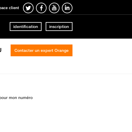
pace client
identification
inscription
U
Contacter un expert Orange
u pour mon numéro