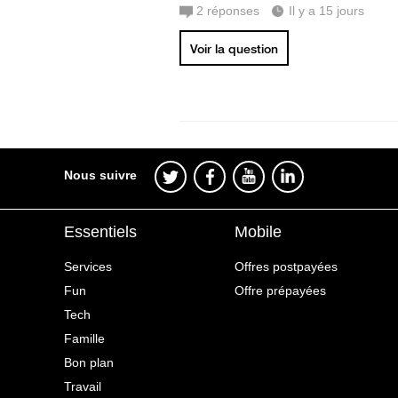
2
réponses
Il y a 15 jours
Voir la question
Nous suivre
Essentiels
Mobile
Services
Offres postpayées
Fun
Offre prépayées
Tech
Famille
Bon plan
Travail