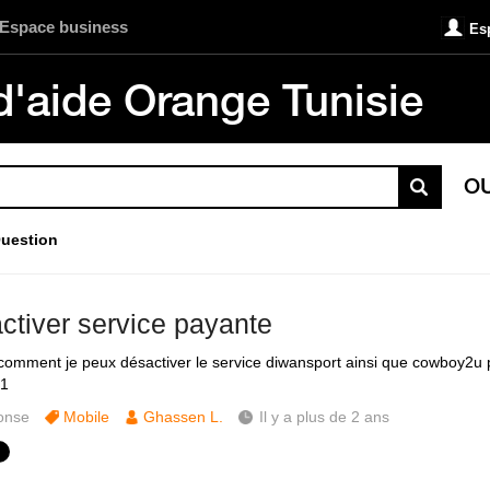
Espace business
Es
d'aide Orange Tunisie
O
uestion
ctiver service payante
comment je peux désactiver le service diwansport ainsi que cowboy2
1
onse
Mobile
Ghassen L.
Il y a plus de 2 ans