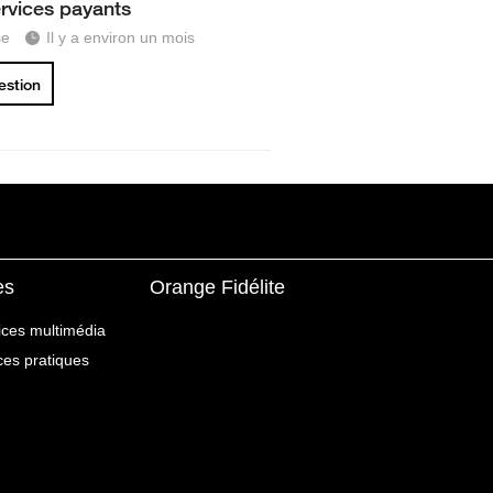
ervices payants
se
Il y a environ un mois
uestion
es
Orange Fidélite
ices multimédia
ices pratiques