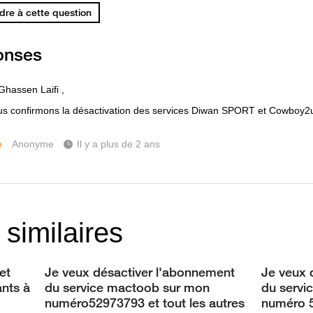
re à cette question
onses
Ghassen Laifi ,
s confirmons la désactivation des services Diwan SPORT et Cowboy2u 
e
Anonyme
Il y a plus de 2 ans
 similaires
et
Je veux désactiver l'abonnement
Je veux 
ants à
du service mactoob sur mon
du servi
numéro52973793 et tout les autres
numéro 5