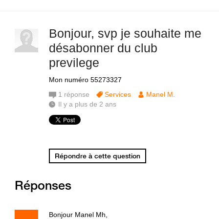
Bonjour, svp je souhaite me
désabonner du club
previlege
Mon numéro 55273327
1
réponse
Services
Manel M.
Il y a plus de 2 ans
Répondre à cette question
Réponses
Bonjour Manel Mh,