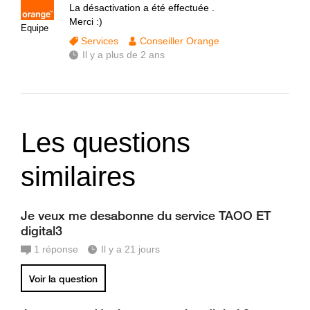
La désactivation a été effectuée .
Merci :)
Equipe
Services
Conseiller Orange
Il y a plus de 2 ans
Les questions
similaires
Je veux me desabonne du service TAOO ET
digital3
1
réponse
Il y a 21 jours
Voir la question