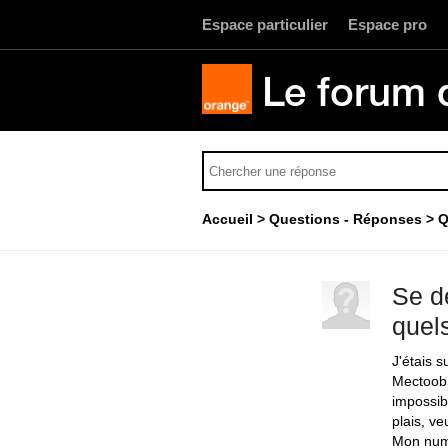
Espace particulier
Espace pro
Le forum 
Accueil
Questions - Réponses
Q
Se d
quel
J'étais 
Mectoob.
impossib
plais, v
Mon num