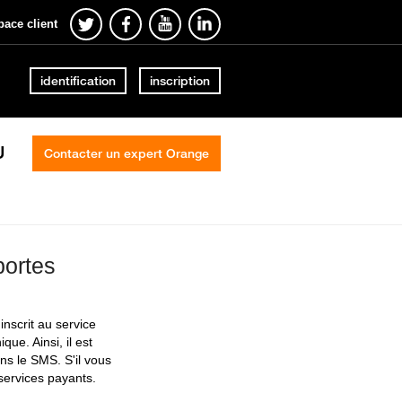
pace client
identification
inscription
U
Contacter un expert Orange
portes
nscrit au service
ue. Ainsi, il est
ns le SMS. S'il vous
services payants.