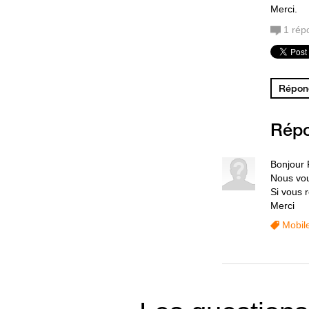
Merci.
1
rép
Répond
Rép
Bonjour 
Nous vou
Si vous r
Merci
Mobil