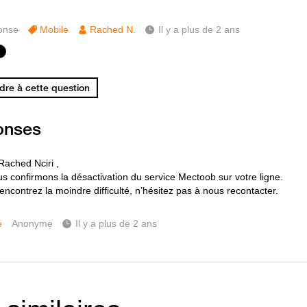
onse
Mobile
Rached N.
Il y a plus de 2 ans
re à cette question
onses
Rached Nciri ,
s confirmons la désactivation du service Mectoob sur votre ligne.
encontrez la moindre difficulté, n’hésitez pas à nous recontacter.
e
Anonyme
Il y a plus de 2 ans