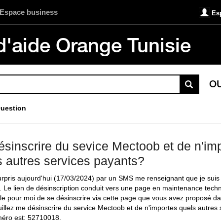
Espace business
Es
d'aide Orange Tunisie
O
uestion
ésinscrire du sevice Mectoob et de n'im
s autres services payants?
surpris aujourd'hui (17/03/2024) par un SMS me renseignant que je suis i
 Le lien de désinscription conduit vers une page en maintenance techniq
le pour moi de se désinscrire via cette page que vous avez proposé da
euillez me désinscrire du service Mectoob et de n'importes quels autres 
éro est: 52710018.