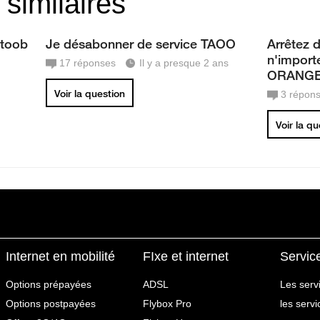
 similaires
ctoob
Je désabonner de service TAOO
Arrêtez 
n'import
17
réponses
Il y a presque 2 ans
ORANG
Voir la question
3
répon
Voir la q
Internet en mobilité
FIxe et internet
Servic
Options prépayées
ADSL
Les serv
Options postpayées
Flybox Pro
les serv