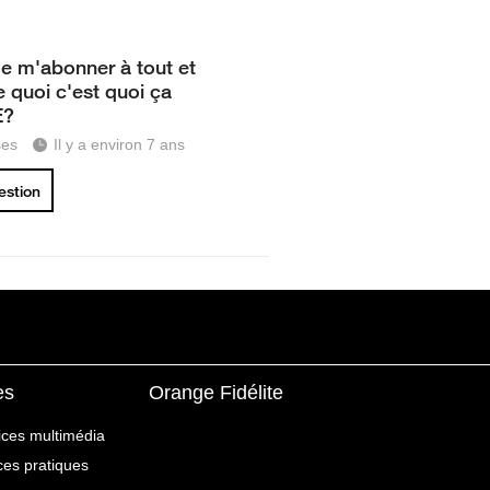
de m'abonner à tout et
e quoi c'est quoi ça
E?
ses
Il y a environ 7 ans
uestion
es
Orange Fidélite
ices multimédia
ices pratiques