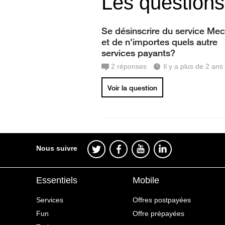
Les questions
Se désinscrire du service Me
et de n'importes quels autre
services payants?
2
réponses
Il y a plus de 2 ans
Voir la question
Nous suivre
Essentiels
Mobile
Services
Offres postpayées
Fun
Offre prépayées