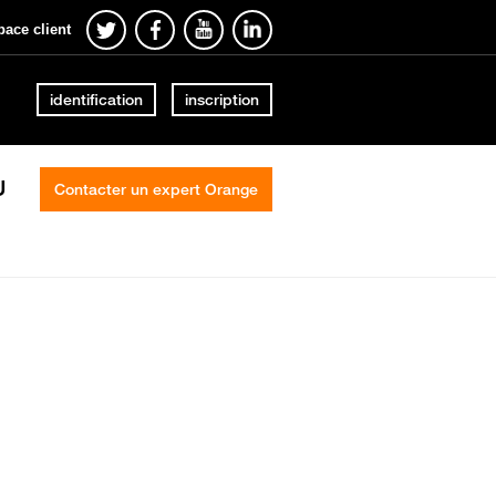
pace client
identification
inscription
U
Contacter un expert Orange