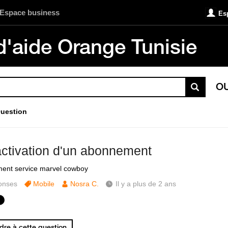
Espace business
Es
d'aide Orange Tunisie
O
uestion
ctivation d'un abonnement
ent service marvel cowboy
onses
Mobile
Nosra C.
Il y a plus de 2 ans
re à cette question