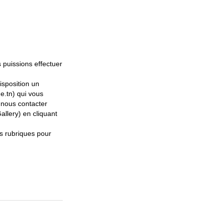
 puissions effectuer
isposition un
e.tn) qui vous
 nous contacter
allery) en cliquant
s rubriques pour