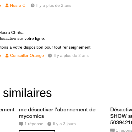
e
Nosra C.
Il y a plus de 2 ans
Nosra Chriha
ésactivé sur votre ligne.
tons à votre disposition pour tout renseignement.
e
Conseiller Orange
Il y a plus de 2 ans
 similaires
nement
me désactiver l'abonnement de
Désacti
mycomics
SHOW su
5039421
1
réponse
Il y a 3 jours
1
répon