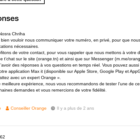
onses
Nosra Chriha
 bien vouloir nous communiquer votre numéro, en privé, pour que nous
ications nécessaires.
fitons de votre contact, pour vous rappeler que nous mettons à votre d
de t’chat sur le site (orange.tn) et ainsi que sur Messenger (m.me/orang
’avoir des réponses à vos questions en temps réel. Vous pouvez aussi
otre application Max it (disponible sur Apple Store, Google Play et AppG
attez avec un expert Orange ».
 meilleure expérience, nous vous recommandons de tester l’une de ce
haines demandes et vous remercions de votre fidélité.
e
Conseiller Orange
Il y a plus de 2 ans
562