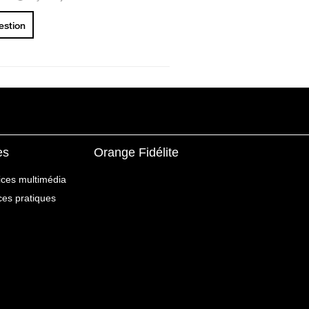
uestion
es
Orange Fidélite
ices multimédia
ices pratiques