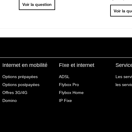
Voir la question
Voir la q
Internet en mobilité
FIxe et internet
Servic
Options prépayées
ADSL
Les serv
Options postpayées
Flybox Pro
les serv
Offres 3G/4G
Flybox Home
Domino
IP Fixe