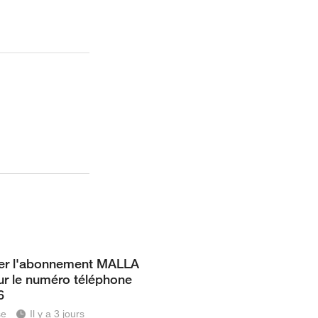
ver l'abonnement MALLA
r le numéro téléphone
6
se
Il y a 3 jours