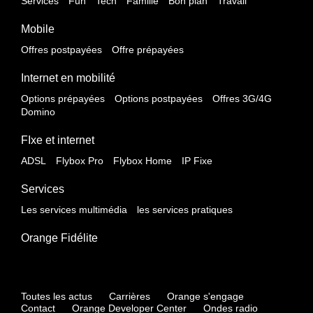
Services
Fun
Tech
Famille
Bon plan
Travail
Mobile
Offres postpayées
Offre prépayées
Internet en mobilité
Options prépayées
Options postpayées
Offres 3G/4G
Domino
FIxe et internet
ADSL
Flybox Pro
Flybox Home
IP Fixe
Services
Les services multimédia
les services pratiques
Orange Fidélite
Toutes les actus
Carrières
Orange s'engage
Contact
Orange Developer Center
Ondes radio