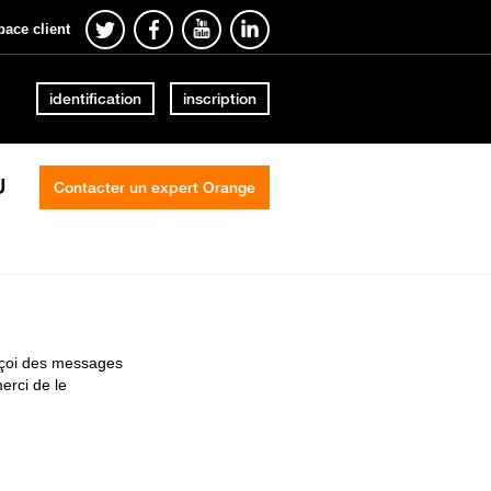
pace client
identification
inscription
U
Contacter un expert Orange
reçoi des messages
erci de le