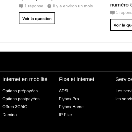
numéro 
1
réponse
Il y a environ un mois
1
répon
Voir la question
Voir la q
Internet en mobilité
FIxe et internet
Servic
Options prépayées
ADSL
Les serv
Options postpayées
Flybox Pro
les serv
Offres 3G/4G
Flybox Home
Domino
IP Fixe