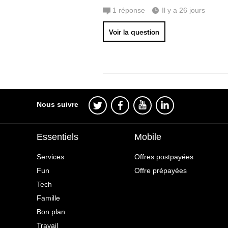
1
réponse
Il y a 26 jours
Voir la question
Nous suivre
Essentiels
Mobile
Services
Offres postpayées
Fun
Offre prépayées
Tech
Famille
Bon plan
Travail