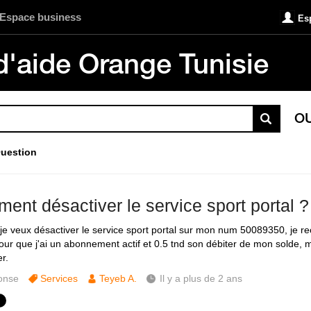
Espace business
Es
d'aide Orange Tunisie
O
uestion
ent désactiver le service sport portal ?
 je veux désactiver le service sport portal sur mon num 50089350, je 
our que j'ai un abonnement actif et 0.5 tnd son débiter de mon solde, m
r.
onse
Services
Teyeb A.
Il y a plus de 2 ans