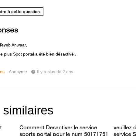
re à cette question
onses
Teyeb Anwaar,
e plus Spot portal a été bien désactivé .
ces
Anonyme
Il y a plus de 2 ans
 similaires
t
Comment Desactiver le service
veuillez
sports portal pour le num 50171751
service S