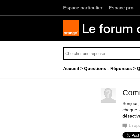
Espace particulier
Espace pro
Le forum 
Accueil
Questions - Réponses
Q
Comm
Bonjour,
chaque j
désactive
1
rép