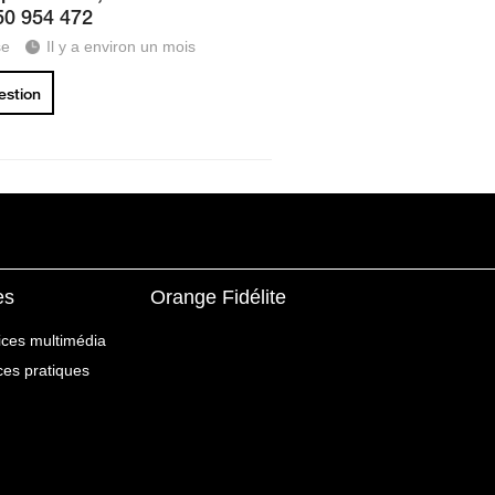
50 954 472
se
Il y a environ un mois
uestion
es
Orange Fidélite
ices multimédia
ices pratiques