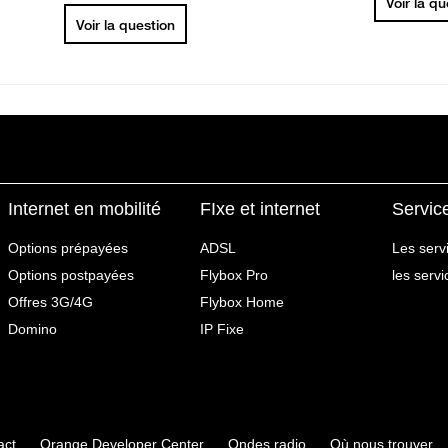
Voir la q
Voir la question
Internet en mobilité
FIxe et internet
Servic
Options prépayées
ADSL
Les serv
Options postpayées
Flybox Pro
les serv
Offres 3G/4G
Flybox Home
Domino
IP Fixe
act
Orange Developer Center
Ondes radio
Où nous trouver