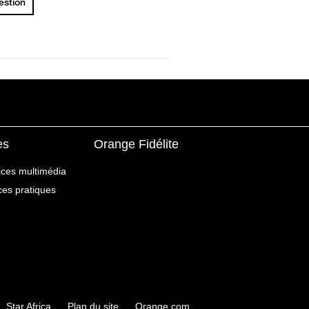
uestion
es
Orange Fidélite
ices multimédia
ices pratiques
Star Africa
Plan du site
Orange.com