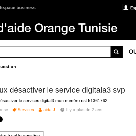
Espace business
Es
d'aide Orange Tunisie
O
uestion
ux désactiver le service digitala3 svp
désactiver le services digital3 mon numéro est 51361762
onse
Services
aida J.
Il y a plus de 2 ans
re à cette question