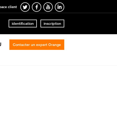
pace client
identification
inscription
U
Contacter un expert Orange