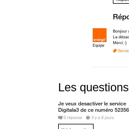
Rép
Bonjour a
La désact
Merci :)
Equipe
Servi
Les questions
Je veux desactiver le service
Digitala3 de ce numéro 5235
0
réponse
Il y a 8 jours