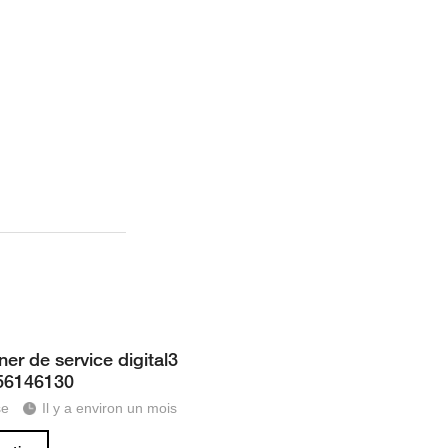
er de service digital3
56146130
se
Il y a environ un mois