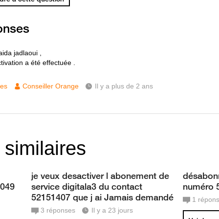
onses
ida jadlaoui ,
ivation a été effectuée .
ces
Conseiller Orange
Il y a plus de 2 ans
 similaires
je veux desactiver l abonement de
désabonn
6049
service digitala3 du contact
numéro 
52151407 que j ai Jamais demandé
1
répon
3
réponses
Il y a 23 jours