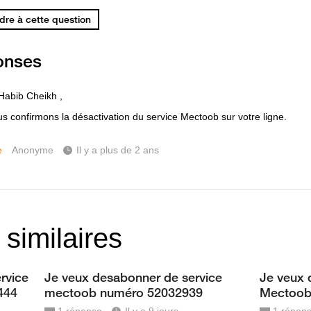
re à cette question
onses
Habib Cheikh ,
s confirmons la désactivation du service Mectoob sur votre ligne.
e
Anonyme
Il y a plus de 2 ans
 similaires
rvice
Je veux desabonner de service
Je veux 
444
mectoob numéro 52032939
Mectoob