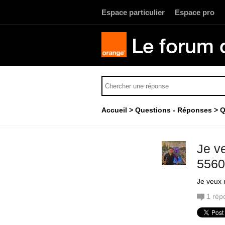
Espace particulier
Espace pro
Le forum 
Accueil
Questions - Réponses
Q
Je v
5560
Je veux
1
rép