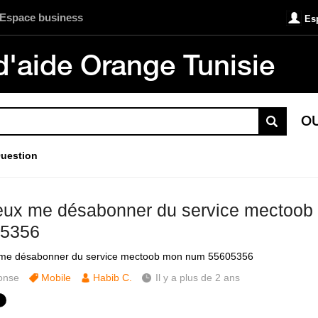
Espace business
Es
d'aide Orange Tunisie
O
uestion
eux me désabonner du service mectoo
5356
 me désabonner du service mectoob mon num 55605356
onse
Mobile
Habib C.
Il y a plus de 2 ans