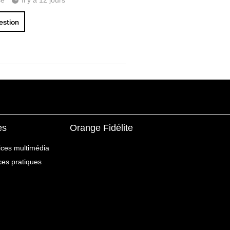
se
Il y a 12 jours
uestion
es
Orange Fidélite
ices multimédia
ices pratiques