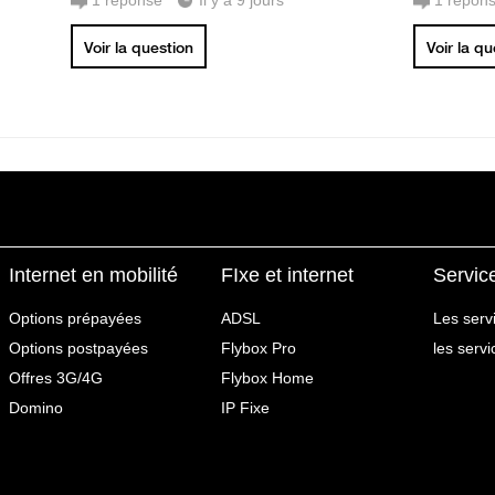
1
réponse
Il y a 9 jours
1
répon
Voir la question
Voir la q
Internet en mobilité
FIxe et internet
Servic
Options prépayées
ADSL
Les serv
Options postpayées
Flybox Pro
les serv
Offres 3G/4G
Flybox Home
Domino
IP Fixe