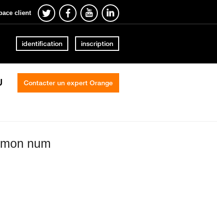
pace client
identification
inscription
U
Contacter un expert Orange
b mon num