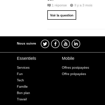
1
réponse
Il y a 3 mois
Voir la question
Nous suivre
Essentiels
Mobile
Services
Offres postpayées
Fun
Offre prépayées
Tech
Famille
Bon plan
Travail