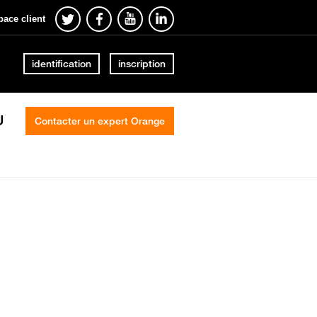
pace client
identification
inscription
U
Contacter un expert Orange