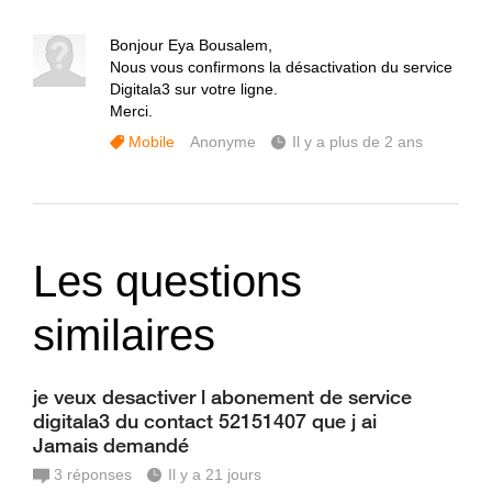
Bonjour Eya Bousalem,
Nous vous confirmons la désactivation du service
Digitala3 sur votre ligne.
Merci.
Mobile
Anonyme
Il y a plus de 2 ans
Les questions
similaires
je veux desactiver l abonement de service
digitala3 du contact 52151407 que j ai
Jamais demandé
3
réponses
Il y a 21 jours