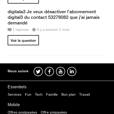
digitala3 Je veux désactiver l'abonnement
digital3 du contact 53278082 que j'ai jamais
demandé
1
réponse
Il y a environ 2 mois
Voir la question
Nous suivre
Essentiels
Services
Fun
Tech
Famille
Bon plan
Travail
Mobile
Offres postpayées
Offre prépayées