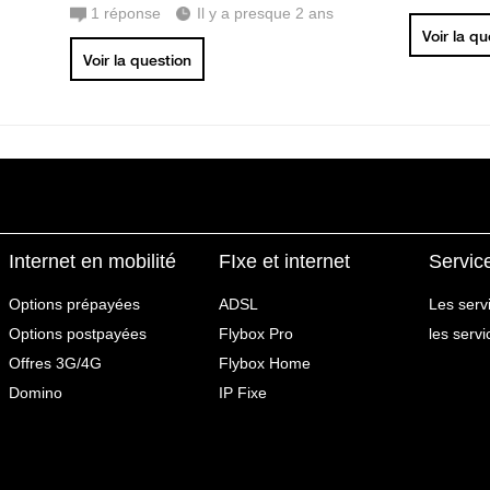
1
réponse
Il y a presque 2 ans
Voir la q
Voir la question
Internet en mobilité
FIxe et internet
Servic
Options prépayées
ADSL
Les serv
Options postpayées
Flybox Pro
les serv
Offres 3G/4G
Flybox Home
Domino
IP Fixe