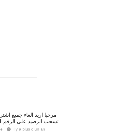
مرحبا اريد الغاء جميع اشترا
تسحب الرصيد على الرقم 55472591
se
Il y a plus d'un an