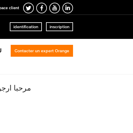
pace client
identification
inscription
U
Contacter un expert Orange
مرحبا ارجو