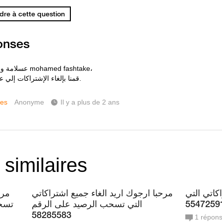
re à cette question
onses
عسلامة ومرحبا بيك mohamed fashtake،
قمنا بإلغاء الإشتراكات إلي على رقمك.
ces
Anonyme
Il y a plus de 2 ans
 similaires
كاتي التي
مرحبا ارجوك اريد الغاء جميع اشتراكاتي
مرح
التي تسحب الرصيد على الرقم
تسحب 
58285583
1
répon