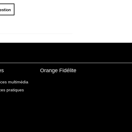
uestion
es
Orange Fidélite
ices multimédia
ices pratiques