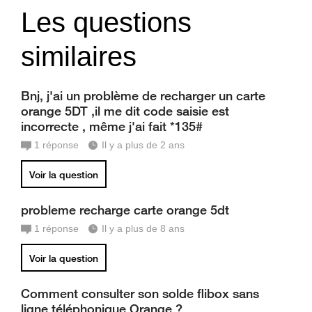
Les questions
similaires
Bnj, j'ai un problème de recharger un carte
orange 5DT ,il me dit code saisie est
incorrecte , même j'ai fait *135#
1
réponse
Il y a plus de 2 ans
Voir la question
probleme recharge carte orange 5dt
1
réponse
Il y a plus de 8 ans
Voir la question
Comment consulter son solde flibox sans
ligne téléphonique Orange ?