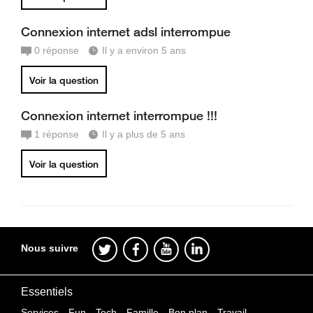
Connexion internet adsl interrompue
0
réponse
Il y a environ 5 ans
Voir la question
Connexion internet interrompue !!!
1
réponse
Il y a plus de 5 ans
Voir la question
Nous suivre
Essentiels
Services
Fun
Tech
Famille
Bon plan
Travail