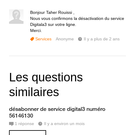
Bonjour Taher Rouissi ,
Nous vous confirmons la désactivation du service
Digitala3 sur votre ligne.
Merci.
Services
Anonyme
Il y a plus de 2 ans
Les questions
similaires
désabonner de service digital3 numéro
56146130
1
réponse
Il y a environ un mois