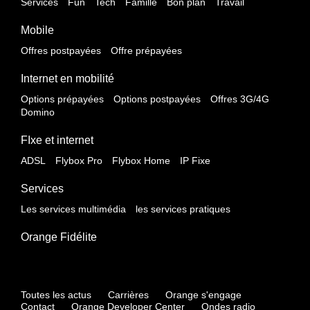
Services
Fun
Tech
Famille
Bon plan
Travail
Mobile
Offres postpayées
Offre prépayées
Internet en mobilité
Options prépayées
Options postpayées
Offres 3G/4G
Domino
FIxe et internet
ADSL
Flybox Pro
Flybox Home
IP Fixe
Services
Les services multimédia
les services pratiques
Orange Fidélite
Toutes les actus
Carrières
Orange s'engage
Contact
Orange Developer Center
Ondes radio