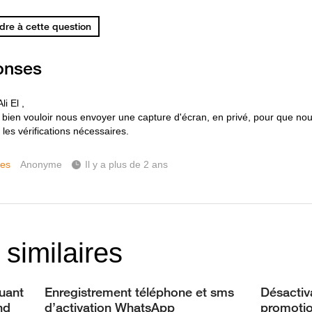
re à cette question
onses
li El ,
 bien vouloir nous envoyer une capture d'écran, en privé, pour que nou
 les vérifications nécessaires.
ces
Anonyme
Il y a plus de 2 ans
 similaires
quant
Enregistrement téléphone et sms
Désactiva
nd
d’activation WhatsApp
promotio