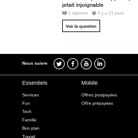
jetait injoignable
1
réponse
Il y a 23 jours
Voir la question
Nous suivre
Essentiels
Mobile
Services
Offres postpayées
Fun
Offre prépayées
Tech
Famille
Bon plan
Travail