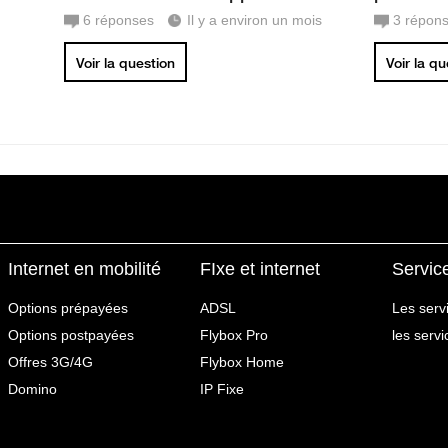
6
réponses
Il y a environ un mois
3
répon
Voir la question
Voir la q
Internet en mobilité
FIxe et internet
Servic
Options prépayées
ADSL
Les serv
Options postpayées
Flybox Pro
les serv
Offres 3G/4G
Flybox Home
Domino
IP Fixe