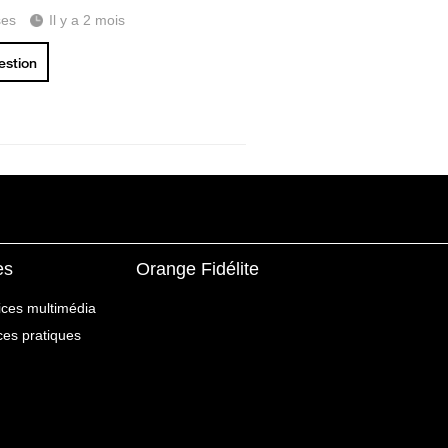
ses
Il y a 2 mois
uestion
es
Orange Fidélite
ices multimédia
ices pratiques