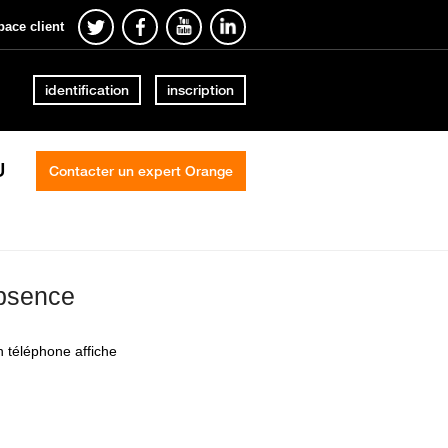
pace client
identification
inscription
U
Contacter un expert Orange
absence
 téléphone affiche