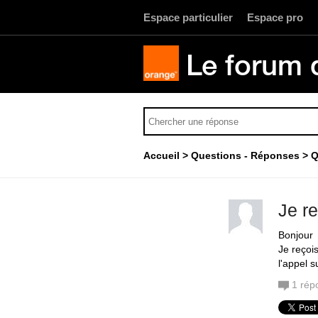
Espace particulier
Espace pro
Le forum 
Accueil
Questions - Réponses
Q
Je r
Bonjour
Je reçoi
l'appel s
1
rép