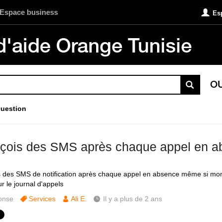
Espace business
Es
d'aide Orange Tunisie
O
uestion
eçois des SMS après chaque appel en 
s des SMS de notification après chaque appel en absence même si mon
ur le journal d'appels
onse
Services
Ali E.
Il y a plus de 2 ans