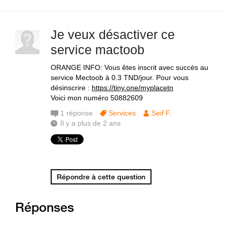
Je veux désactiver ce
service mactoob
ORANGE INFO: Vous êtes inscrit avec succès au
service Mectoob à 0.3 TND/jour. Pour vous
désinscrire :
https://tiny.one/myplacetn
Voici mon numéro 50882609
1
réponse
Services
Seif F.
Il y a plus de 2 ans
Répondre à cette question
Réponses