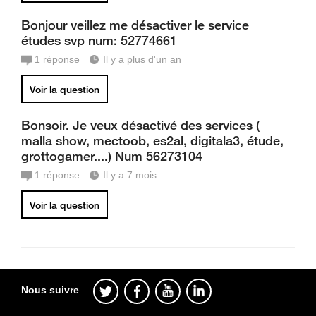
Bonjour veillez me désactiver le service
études svp num: 52774661
1
réponse
Il y a plus d'un an
Voir la question
Bonsoir. Je veux désactivé des services (
malla show, mectoob, es2al, digitala3, étude,
grottogamer....) Num 56273104
1
réponse
Il y a 7 mois
Voir la question
Nous suivre