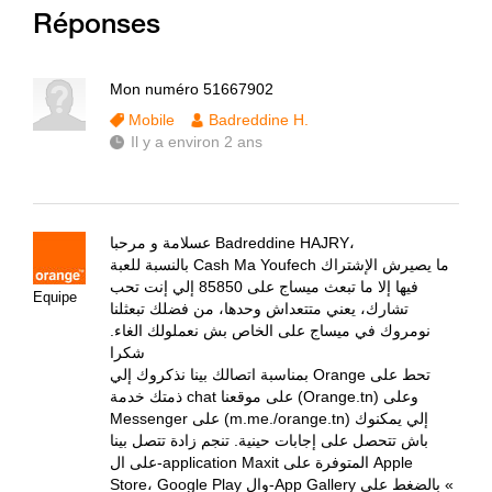
Réponses
Mon numéro 51667902
Mobile
Badreddine H.
Il y a environ 2 ans
عسلامة و مرحبا Badreddine HAJRY،
بالنسبة للعبة Cash Ma Youfech ما يصيرش الإشتراك
فيها إلا ما تبعث ميساج على 85850 إلي إنت تحب
Equipe
تشارك، يعني متتعداش وحدها، من فضلك تبعثلنا
نومروك في ميساج على الخاص بش نعملولك الغاء.
شكرا
بمناسبة اتصالك بينا نذكروك إلي Orange تحط على
ذمتك خدمة chat على موقعنا (Orange.tn) وعلى
Messenger على (m.me./orange.tn) إلي يمكنوك
باش تتحصل على إجابات حينية. تنجم زادة تتصل بينا
على ال-application Maxit المتوفرة على Apple
Store، Google Play وال-App Gallery بالضغط على «