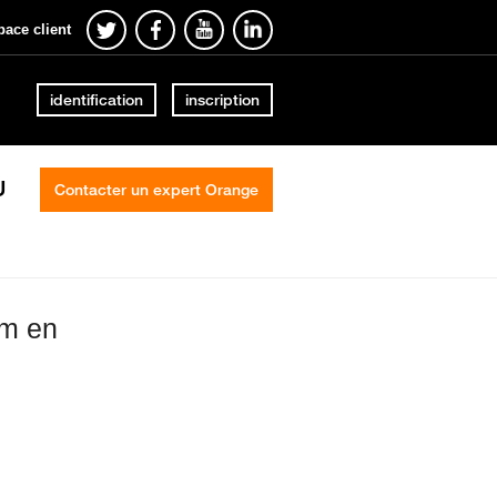
pace client
identification
inscription
U
Contacter un expert Orange
ym en