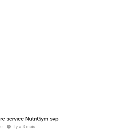
ire service NutriGym svp
se
Il y a 3 mois