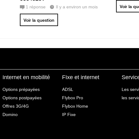
Voir la q
1
réponse
Il y a environ un mois
Voir la question
Internet en mobilité
FIxe et internet
Servic
Options prépayées
ADSL
Les serv
Options postpayées
Flybox Pro
les serv
Offres 3G/4G
Flybox Home
Domino
IP Fixe