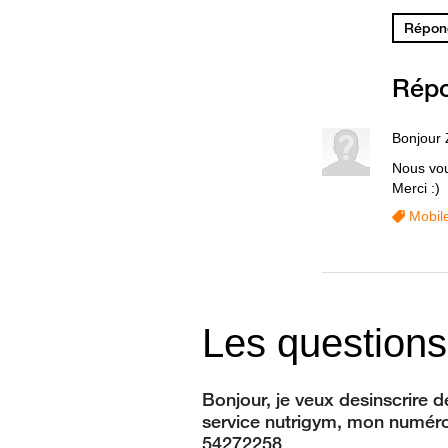
Répond
Rép
Bonjour
Nous vou
Merci :)
Mobil
Les questions
Bonjour, je veux desinscrire d
service nutrigym, mon numéro
54272258