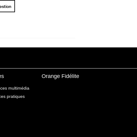
uestion
es
Orange Fidélite
ices multimédia
ices pratiques