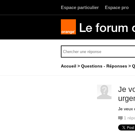
Espace particulier
Espace pro
Le forum 
Accueil
Questions - Réponses
Q
Je v
urge
Je veux 
1
rép