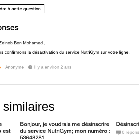
re à cette question
onses
 Zeineb Ben Mohamed ,
s confirmons la désactivation du service NutriGym sur votre ligne.
e
Anonyme
Il y a environ 2 ans
 similaires
e
Bonjour, je voudrais me désinscrire
Désinscr
 est
du service NutriGym; mon numéro :
0
répon
53648281