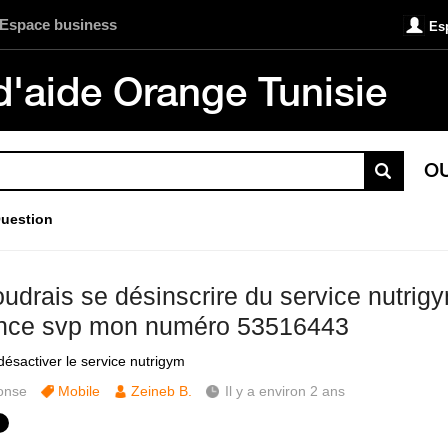
Espace business
Es
d'aide Orange Tunisie
O
uestion
oudrais se désinscrire du service nutrig
nce svp mon numéro 53516443
désactiver le service nutrigym
onse
Mobile
Zeineb B.
Il y a environ 2 ans