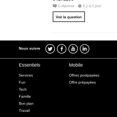
1
réponse
Il y a 1 jour
Voir la question
Nous suivre
Essentiels
Mobile
Services
Offres postpayées
Fun
Offre prépayées
Tech
Famille
Bon plan
Travail