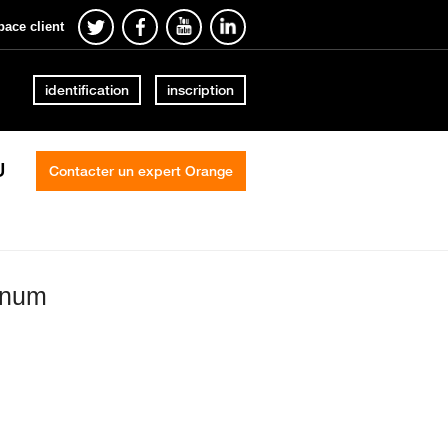
pace client
identification
inscription
U
Contacter un expert Orange
 num