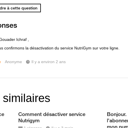
re à cette question
onses
Gouader Ichraf ,
s confirmons la désactivation du service NutriGym sur votre ligne.
e
Anonyme
Il y a environ 2 ans
 similaires
ce
Comment désactiver service
Bonjour.
Nutrigym
l'abonne
mon numé