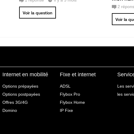
1
réponse
Il y a 3 mois
2
répon
Voir la question
Voir la q
Internet en mobilité
FIxe et internet
Servic
Options prépayées
ADSL
Les serv
Options postpayées
Flybox Pro
les serv
Offres 3G/4G
Flybox Home
Domino
IP Fixe