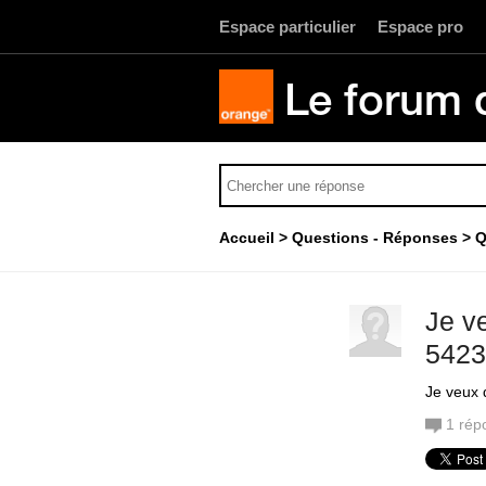
Espace particulier
Espace pro
Le forum 
Accueil
Questions - Réponses
Q
Je v
5423
Je veux 
1
rép