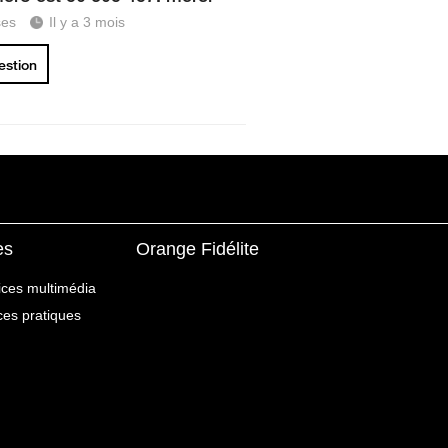
ses
Il y a 3 mois
uestion
es
Orange Fidélite
ices multimédia
ices pratiques