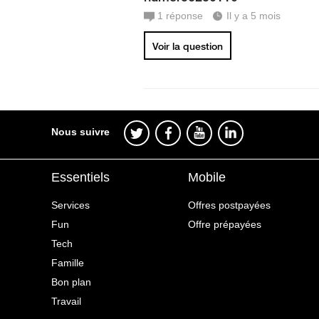
1
réponse
Il y a 5 mois
Voir la question
Nous suivre
Essentiels
Mobile
Services
Offres postpayées
Fun
Offre prépayées
Tech
Famille
Bon plan
Travail