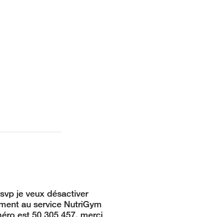
 svp je veux désactiver
ment au service NutriGym
ro est 50 305 457. merci