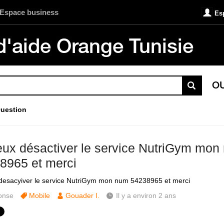
Espace business
Es
d'aide Orange Tunisie
O
uestion
eux désactiver le service NutriGym mon
8965 et merci
desacyiver le service NutriGym mon num 54238965 et merci
onse
Mobile
Gouader I.
Il y a environ 2 ans